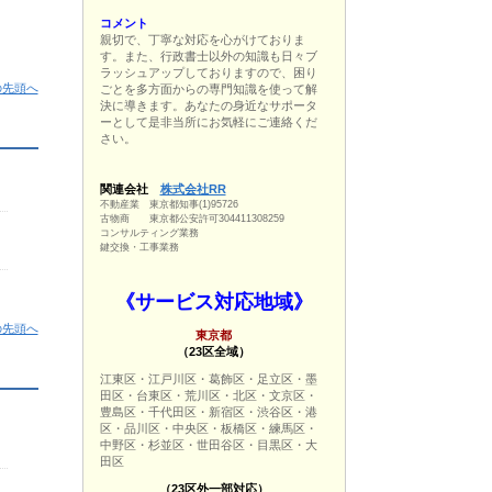
コメント
親切で、丁寧な対応を心がけておりま
す。また、行政書士以外の知識も日々ブ
ラッシュアップしておりますので、困り
の先頭へ
ごとを多方面からの専門知識を使って解
決に導きます。あなたの身近なサポータ
ーとして是非当所にお気軽にご連絡くだ
さい。
関連会社
株式会社RR
不動産業 東京都知事(1)95726
古物商 東京都公安許可304411308259
コンサルティング業務
鍵交換・工事業務
《サービス対応地域》
の先頭へ
東京都
（23区全域）
江東区・江戸川区・葛飾区・足立区・墨
田区・台東区・荒川区・北区・文京区・
豊島区・千代田区・新宿区・渋谷区・港
区・品川区・中央区・板橋区・練馬区・
中野区・杉並区・世田谷区・目黒区・大
田区
（23区外一部対応）