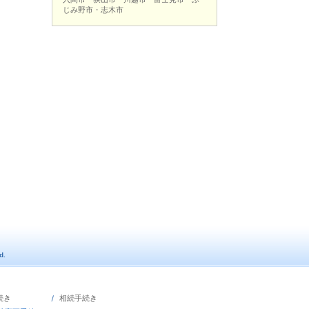
じみ野市・志木市
d.
明手続き
相続手続き