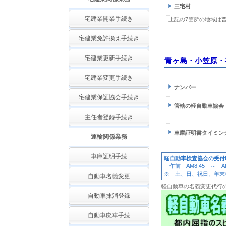
三宅村
宅建業開業手続き
上記の7箇所の地域は普
宅建業免許換え手続き
宅建業更新手続き
青ヶ島・小笠原・
宅建業変更手続き
ナンバー
宅建業保証協会手続き
管轄の軽自動車協会
主任者登録手続き
車庫証明書タイミン
運輸関係業務
車庫証明手続
軽自動車検査協会の受付
午前 AM8:45 ～ AM
※ 土、日、祝日、年末年始
自動車名義変更
軽自動車の名義変更代行
自動車抹消登録
自動車廃車手続