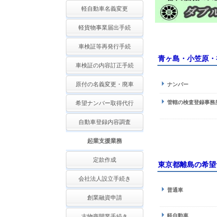
軽自動車名義変更
軽貨物事業届出手続
車検証等再発行手続
青ヶ島・小笠原・
車検証の内容訂正手続
原付の名義変更・廃車
ナンバー
管轄の検査登録事務
希望ナンバー取得代行
自動車登録内容調査
起業支援業務
定款作成
東京都離島の希望
会社法人設立手続き
普通車
創業融資申請
軽自動車
古物商開業手続き