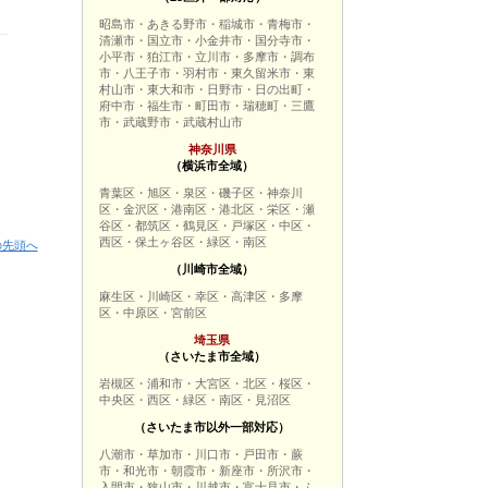
昭島市・あきる野市・稲城市・青梅市・
清瀬市・国立市・小金井市・国分寺市・
小平市・狛江市・立川市・多摩市・調布
市・八王子市・羽村市・東久留米市・東
村山市・東大和市・日野市・日の出町・
府中市・福生市・町田市・瑞穂町・三鷹
市・武蔵野市・武蔵村山市
神奈川県
（横浜市全域）
青葉区・旭区・泉区・磯子区・神奈川
区・金沢区・港南区・港北区・栄区・瀬
谷区・都筑区・鶴見区・戸塚区・中区・
西区・保土ヶ谷区・緑区・南区
の先頭へ
（川崎市全域）
麻生区・川崎区・幸区・高津区・多摩
区・中原区・宮前区
埼玉県
（さいたま市全域）
岩槻区・浦和市・大宮区・北区・桜区・
中央区・西区・緑区・南区・見沼区
（さいたま市以外一部対応）
八潮市・草加市・川口市・戸田市・蕨
市・和光市・朝霞市・新座市・所沢市・
入間市・狭山市・川越市・富士見市・ふ