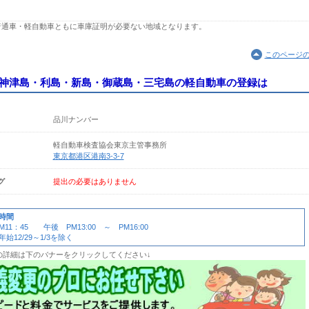
通車・軽自動車ともに車庫証明が必要ない地域となります。
このページ
神津島・利島・新島・御蔵島・三宅島の軽自動車の登録は
品川ナンバー
軽自動車検査協会東京主管事務所
東京都港区港南3-3-7
グ
提出の必要はありません
時間
11：45 午後 PM13:00 ～ PM16:00
12/29～1/3を除く
の詳細は下のバナーをクリックしてください↓