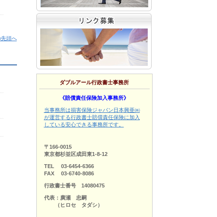
の先頭へ
ダブルアール行政書士事務所
《賠償責任保険加入事務所》
当事務所は損害保険ジャパン日本興亜㈱
が運営する行政書士賠償責任保険に加入
している安心できる事務所です。
〒166-0015
東京都杉並区成田東1-8-12
TEL 03-6454-6366
FAX 03-6740-8086
行政書士番号 14080475
代表：廣瀬 忠嗣
（ヒロセ タダシ）