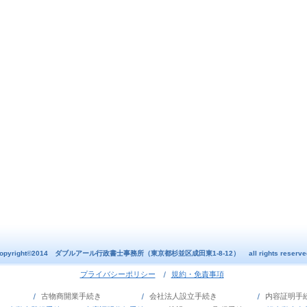
opyright©2014 ダブルアール行政書士事務所（東京都杉並区成田東1-8-12） all rights reserve
プライバシーポリシー
規約・免責事項
続き
古物商開業手続き
会社法人設立手続き
内容証