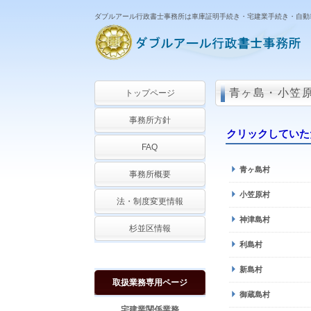
ダブルアール行政書士事務所は車庫証明手続き・宅建業手続き・自動
青ヶ島・小笠
トップページ
事務所方針
クリックしていた
FAQ
青ヶ島村
事務所概要
小笠原村
法・制度変更情報
神津島村
杉並区情報
利島村
新島村
取扱業務専用ページ
御蔵島村
宅建業関係業務